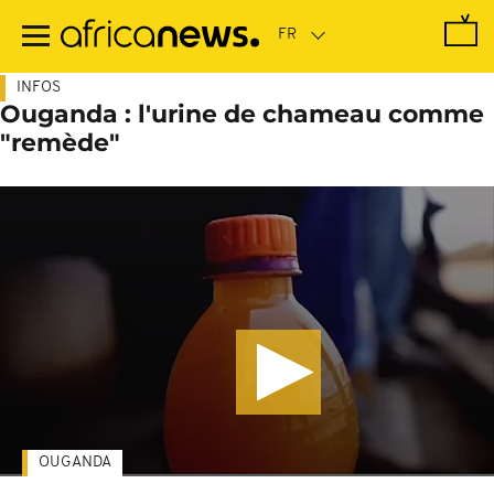
Passer
au
contenu
principal
INFOS
Ouganda : l'urine de chameau comme
"remède"
OUGANDA