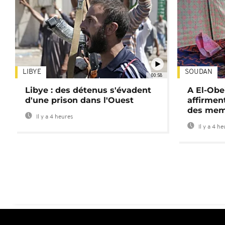
LIBYE
SOUDAN
00:58
Libye : des détenus s'évadent
A El-Obe
d'une prison dans l'Ouest
affirment
des mem
Il y a 4 heures
Il y a 4 h