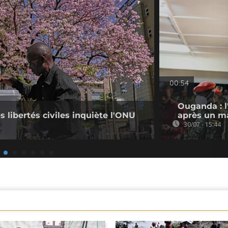
00:54
Ouganda : l
s libertés civiles inquiète l'ONU
après un ma
30/07 - 15:44