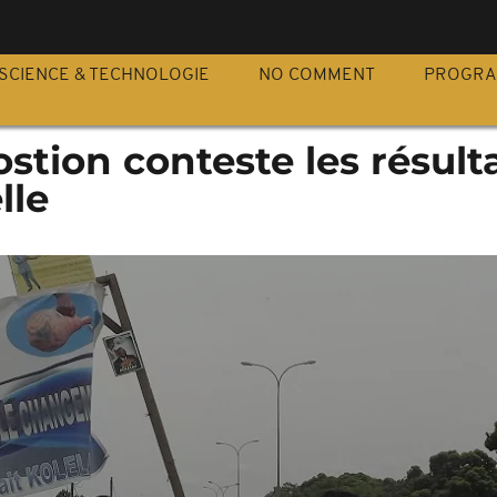
S
SCIENCE & TECHNOLOGIE
NO COMMENT
PROGR
ostion conteste les résult
lle