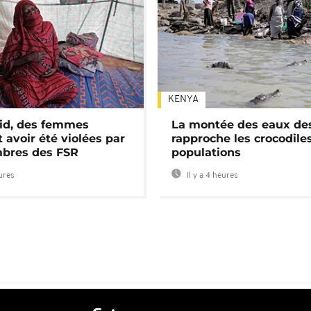
KENYA
id, des femmes
La montée des eaux des
 avoir été violées par
rapproche les crocodile
bres des FSR
populations
eures
Il y a 4 heures