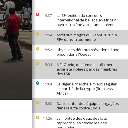
La 13ᵉ édition du concours
16:37
international de ballet sud-africain
ouvre la scène aux jeunes talents
Arrêt sur images du 6 août 2026 : la
15:54
FIFA dans la tourmente
Libye : des détenus s'évadent d'une
15:52
prison dans l'Ouest
A El-Obeid, des femmes affirment
15:34
avoir été violées par des membres
des FSR
Le Nigeria cherche à mieux réguler
15:04
le marché de la crypto [Business
Africa]
Dans l'enfer des équipes engagées
15:00
dans la lutte contre Ebola
La montée des eaux des lacs
14:26
rapproche les crocodiles des
populations