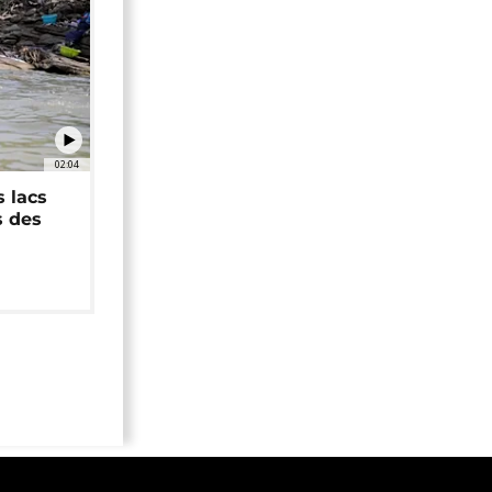
02:04
 lacs
s des