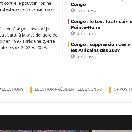
 contre le pouvoir, l’on ne
Congo
otestation et la tension sont
12/06 - 09:57
Congo : le textile africain 
Pointe-Noire
te du Congo. Il avait déjà
09/06 - 11:27
ait battu à la présidentielle de
ir en 1997 après une guerre
Congo : suppression des vi
entielles de 2002 et 2009.
les Africains dès 2027
03/07 - 15:20
D'ÉLECTIONS
ELECTION PRÉSIDENTIELLE CONGO
OPPOSIT