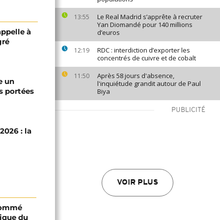
Le Real Madrid s’apprête à recruter
13:55
Yan Diomandé pour 140 millions
appelle à
d’euros
gré
RDC : interdiction d’exporter les
12:19
concentrés de cuivre et de cobalt
Après 58 jours d'absence,
11:50
e un
l'inquiétude grandit autour de Paul
s portées
Biya
PUBLICITÉ
2026 : la
VOIR PLUS
 nommé
lique du