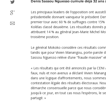
Denis Sassou Nguesso cumule déjà 32 ans à
Les principaux leaders de l’opposition ont aussitôt
présidentielle donnant vainqueur le président D
premier tour avec 60 % de suffrages contre 15% 
Kolélas classé deuxième. Les résusltats donnés par
attribuent 14 % au général Jean-Marie Michel Mo
troisième position.
Le général Mokoko considère ces résultats comm
tandis que pour Vivien Manangou, porte-parole de
Sassou Nguesso relève d’une “fraude massive” et
« Les résultats qui ont été annoncés par la CENI au
faux, nuls et non avenus a déclaré Vivien Mana
dans une logique d’affrontements, nous sommes
contestation légale des résultats électoraux. 
démarche consensuelle parce que nous considér
jusqu’à ce jour, en tout cas nous l’espérons, le 
partagé. »