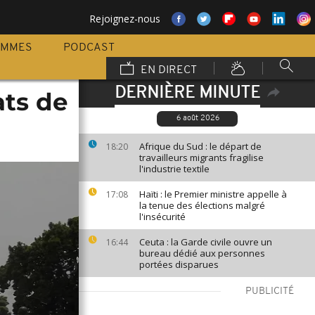
Rejoignez-nous
AMMES
PODCAST
EN DIRECT
DERNIÈRE MINUTE
ats de
6 août 2026
Afrique du Sud : le départ de
18:20
travailleurs migrants fragilise
l'industrie textile
Haïti : le Premier ministre appelle à
17:08
la tenue des élections malgré
l'insécurité
Ceuta : la Garde civile ouvre un
16:44
bureau dédié aux personnes
portées disparues
PUBLICITÉ