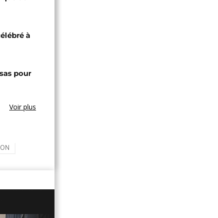
célébré à
sas pour
Voir plus
ION