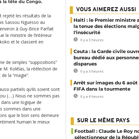
 la tête du Congo.
VOUS AIMEREZ AUSSI
 rejeté les résultats de la
Haïti : le Premier ministre 
enis Sassou Nguesso au
la tenue des élections mal
environ à Guy-Brice Parfait
l'insécurité
 le ministre de l’intérieur
Il y a 3 heures
koko et le classent en
Ceuta : la Garde civile ouvr
bureau dédié aux personne
e de simples “suppositions”
disparues
 M. Kolélas, la réélection de
Il y a 3 heures
 de la “magie”.
Arrêt sur images du 6 août 
FIFA dans la tourmente
ssi partiels qu’ils soient sont
ngou (….) Nous ne sommes pas
Il y a 4 heures
 dans une logique de
Nous sommes dans une
ons que le bon sens demeure
SUR LE MÊME PAYS
sentiment humain le mieux
Football : Claude Le Roy
sélectionneur de la Répub