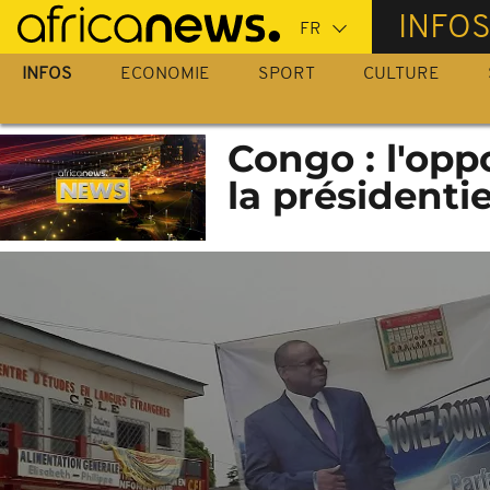
Passer
INFO
au
contenu
INFOS
ECONOMIE
SPORT
CULTURE
principal
Congo : l'opp
la présidentie