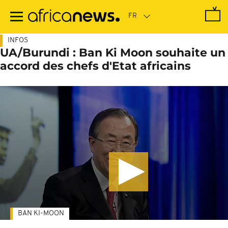
Passer
au
contenu
principal
INFOS
UA/Burundi : Ban Ki Moon souhaite un
accord des chefs d'Etat africains
BAN KI-MOON